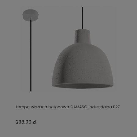
Lampa wisząca betonowa DAMASO industrialna E27
239,00 zł