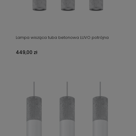
Lampa wisząca tuba betonowa LUVO potrójna
449,00 zł