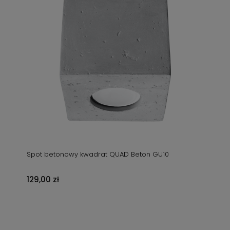
Spot betonowy kwadrat QUAD Beton GU10
129,00 zł