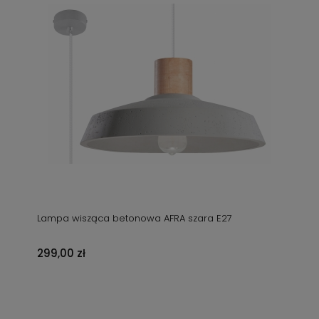
Lampa wisząca betonowa AFRA szara E27
299,00 zł