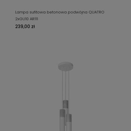
Lampa sufitowa betonowa podwójna QUATRO
2xGU10 AR111
239,00 zł