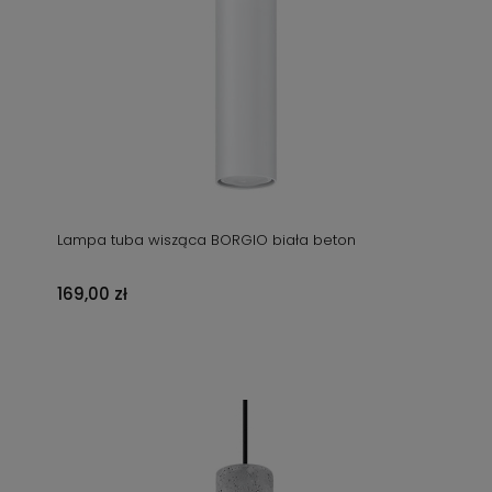
Lampa tuba wisząca BORGIO biała beton
169,00 zł