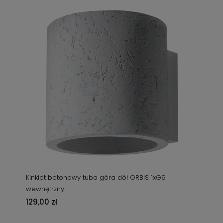
Kinkiet betonowy tuba góra dół ORBIS 1xG9
wewnętrzny
129,00 zł