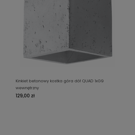
Kinkiet betonowy kostka góra dół QUAD 1xG9
wewnętrzny
129,00 zł