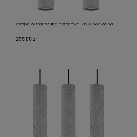
Lampa wisząca tuba betonowa LUVO podwójna
299,00 zł