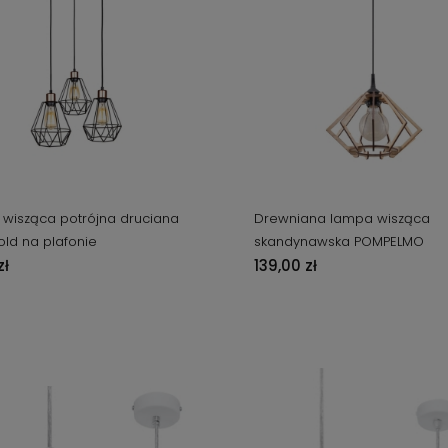
wisząca potrójna druciana
Drewniana lampa wisząca
old na plafonie
skandynawska POMPELMO
zł
139,00 zł