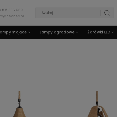
 515 308 980
uro@neoneo.pl
Lampy stojące
Lampy ogrodowe
Żarówki LED