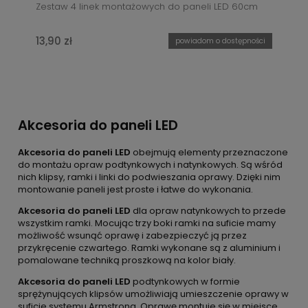
Zestaw 4 linek montażowych do paneli LED 60cm
13,90 zł
powiadom o dostępności
Akcesoria do paneli LED
Akcesoria do paneli LED
obejmują elementy przeznaczone
do montażu opraw podtynkowych i natynkowych. Są wśród
nich klipsy, ramki i linki do podwieszania oprawy. Dzięki nim
montowanie paneli jest proste i łatwe do wykonania.
Akcesoria do paneli LED
dla opraw natynkowych to przede
wszystkim ramki. Mocując trzy boki ramki na suficie mamy
możliwość wsunąć oprawę i zabezpieczyć ją przez
przykręcenie czwartego. Ramki wykonane są z aluminium i
pomalowane techniką proszkową na kolor biały.
Akcesoria do paneli LED
podtynkowych w formie
sprężynujących klipsów umożliwiają umieszczenie oprawy w
suficie systemu Armstrong. Oprawę montuje się w miejsce