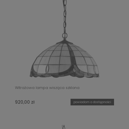
Witrażowa lampa wisząca szklana
920,00 zł
powiadom o dostępności