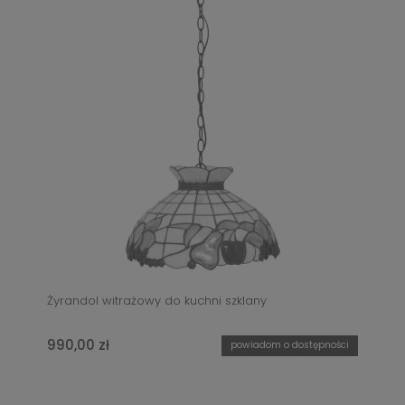
Żyrandol witrażowy do kuchni szklany
990,00 zł
powiadom o dostępności