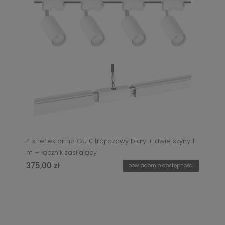
4 x reflektor na GU10 trójfazowy biały + dwie szyny 1
m + łącznik zasilający
375,00 zł
powiadom o dostępności