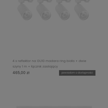
4 x reflektor na GU10 madara ring biała + dwie
szyny 1 m + łącznik zasilający
465,00 zł
powiadom o dostępności