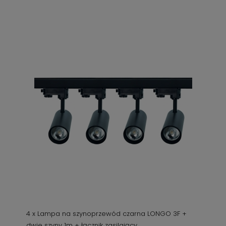
4 x Lampa na szynoprzewód czarna LONGO 3F +
dwie szyny 1m + łącznik zasilający