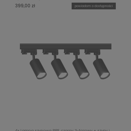
399,00 zł
powiadom o dostępności
4x Lampa szynowa PIPE czarny 3-fazowy + szyny i