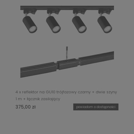
4 x reflektor na GU10 trójfazowy czarny + dwie szyny
1 m + łącznik zasilający
375,00 zł
powiadom o dostępności