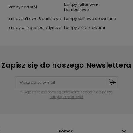
Lampy rattanowe i
Lampy nad stół
bambusowe
Lampy sufitowe 3 punktowe
Lampy sufitowe drewniane
Lampy wiszące pojedyncze
Lampy z kryształkami
Zapisz się do naszego Newslettera
*Twoje dane osobowe są przetwarzane zgodnie z naszą
Polityką Prywatności.
Pomoc