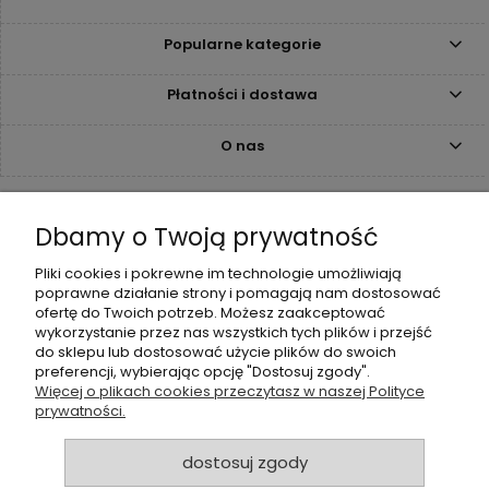
Popularne kategorie
Płatności i dostawa
O nas
Kontakt
Dbamy o Twoją prywatność
+48 515 308 980
Pliki cookies i pokrewne im technologie umożliwiają
biuro@neoneo.pl
poprawne działanie strony i pomagają nam dostosować
ofertę do Twoich potrzeb. Możesz zaakceptować
wykorzystanie przez nas wszystkich tych plików i przejść
Poniedziałek - piątek:
do sklepu lub dostosować użycie plików do swoich
8:00 - 16:00
preferencji, wybierając opcję "Dostosuj zgody".
Więcej o plikach cookies przeczytasz w naszej Polityce
Neoneo Sp. z o.o.
prywatności.
ul. Żmigrodzka 249B
51-129 Wrocław
dostosuj zgody