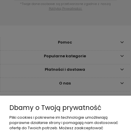
*Twoje dane osobowe są przetwarzane zgodnie z naszą
Polityką Prywatności.
Pomoc
Popularne kategorie
Płatności i dostawa
O nas
Kontakt
Dbamy o Twoją prywatność
+48 515 308 980
Pliki cookies i pokrewne im technologie umożliwiają
biuro@neoneo.pl
poprawne działanie strony i pomagają nam dostosować
ofertę do Twoich potrzeb. Możesz zaakceptować