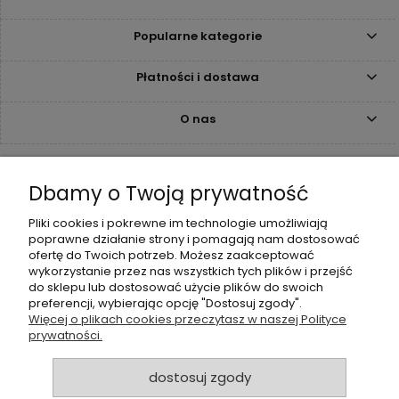
Popularne kategorie
Płatności i dostawa
O nas
Kontakt
Dbamy o Twoją prywatność
+48 515 308 980
Pliki cookies i pokrewne im technologie umożliwiają
biuro@neoneo.pl
poprawne działanie strony i pomagają nam dostosować
ofertę do Twoich potrzeb. Możesz zaakceptować
wykorzystanie przez nas wszystkich tych plików i przejść
Poniedziałek - piątek:
do sklepu lub dostosować użycie plików do swoich
8:00 - 16:00
preferencji, wybierając opcję "Dostosuj zgody".
Więcej o plikach cookies przeczytasz w naszej Polityce
Neoneo Sp. z o.o.
prywatności.
ul. Żmigrodzka 249B
51-129 Wrocław
dostosuj zgody