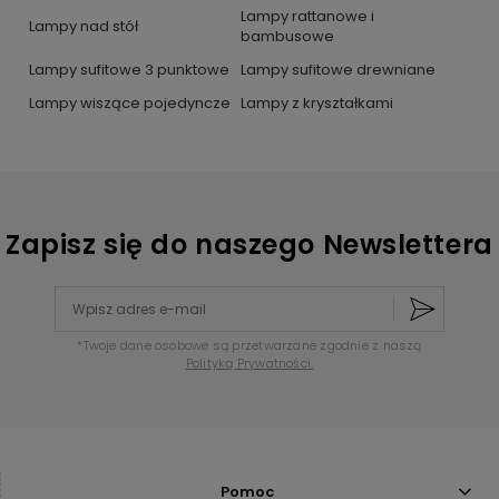
Lampy rattanowe i
Lampy nad stół
bambusowe
Lampy sufitowe 3 punktowe
Lampy sufitowe drewniane
Lampy wiszące pojedyncze
Lampy z kryształkami
Zapisz się do naszego Newslettera
*Twoje dane osobowe są przetwarzane zgodnie z naszą
Polityką Prywatności.
Pomoc